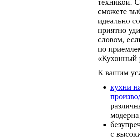
техникой. 
сможете выб
идеально со
приятно уд
словом, ес
по приемле
«Кухонный 
К вашим ус
кухни на
произво
различн
модерна
безупре
с высок