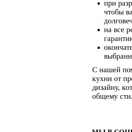
при раз
чтобы в
долгове
на все 
гаранти
окончат
выбранн
С нашей по
кухни от пр
дизайну, ко
общему сти
МЫ В СОЦ