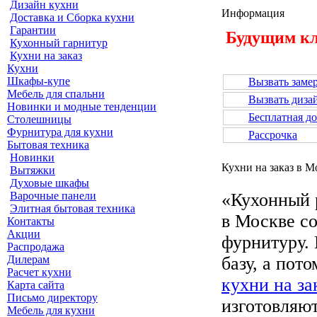
Дизайн кухни
Информация
Доставка и Сборка кухни
Гарантии
Будущим к
Кухонный гарнитур
Кухни на заказ
Кухни
Шкафы-купе
Вызвать заме
Мебель для спальни
Вызвать диза
Новинки и модные тенденции
Бесплатная до
Столешницы
Фурнитура для кухни
Рассрочка
Бытовая техника
Новинки
Кухни на заказ в М
Вытяжки
Духовые шкафы
Варочные панели
«Кухонный 
Элитная бытовая техника
в Москве с
Контакты
Акции
фурнитуру.
Распродажа
Дилерам
базу, а пот
Расчет кухни
кухни на за
Карта сайта
Письмо директору
изготовляю
Мебель для кухни