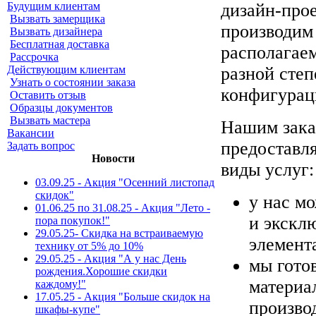
Будущим клиентам
дизайн-про
Вызвать замерщика
производим
Вызвать дизайнера
Бесплатная доставка
располагае
Рассрочка
Действующим клиентам
разной сте
Узнать о состоянии заказа
конфигурац
Оставить отзыв
Образцы документов
Вызвать мастера
Нашим зака
Вакансии
предоставл
Задать вопрос
Новости
виды услуг:
03.09.25 - Акция "Осенний листопад
скидок"
у нас мо
01.06.25 по 31.08.25 - Акция "Лето -
и экскл
пора покупок!"
29.05.25- Скидка на встраиваемую
элемент
технику от 5% до 10%
29.05.25 - Акция "А у нас День
мы гото
рождения.Хорошие скидки
материа
каждому!"
17.05.25 - Акция "Больше скидок на
произво
шкафы-купе"