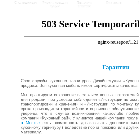
и
Столешницы
Фурнитура для
Бытовая
Контакты
кухни
техника
Гарантии
Срок службы кухонных гарнитуров Дизайн-студии «Кухон
продажи. Вся кухонная мебель имеет сертификаты качества.
Мы гарантируем сохранение всех качественных показателей
дня продажи, при условии соблюдения «Инструкции по эксп
транспортировки и хранения» и «Инструкции по монтажу ку
срока производится гарантийное и сервисное обслуживан
уверены, что в случае возникновения каких-либо проб
компании «Кухонный рай». У клиентов нашей компании после
в Москве
есть возможность дозаказывать дополнительн
кухонному гарнитуру ( вследствие порчи прежних или других
материалу.