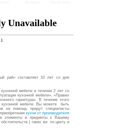
Акции
Дилерам
Расчет кухни
ный рай» составляет 10 лет со дня
 кухонной мебели в течение 2 лет со
луатации кухонной мебели», «Правил
хонного гарнитура». В течение этого
ие кухонной мебели. Вы можете быть
лем на помощь придут специалисты
 приобретения
кухни от производителя
ые элементы и предметы к Вашему
 обстоятельств ) таких же по цвету и