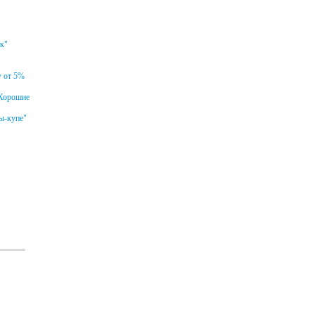
ок"
у от 5%
.Хорошие
ы-купе"