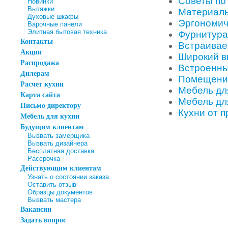
Советы по
Новинки
Вытяжки
Материалы
Духовые шкафы
Эргономич
Варочные панели
Элитная бытовая техника
Фурнитура
Контакты
Встраивае
Акции
Широкий в
Распродажа
Встроенны
Дилерам
Помещение
Расчет кухни
Мебель дл
Карта сайта
Мебель дл
Письмо директору
Кухни от 
Мебель для кухни
Будущим клиентам
Вызвать замерщика
Вызвать дизайнера
Бесплатная доставка
Рассрочка
Действующим клиентам
Узнать о состоянии заказа
Оставить отзыв
Образцы документов
Вызвать мастера
Вакансии
Задать вопрос