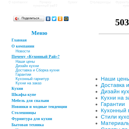
О компании
Почему
Кухни
Столешницы
Фурниту
кухонный рай?
кух
Поделиться…
Меню
Главная
О компании
Новости
Почему «Кухонный Рай»?
Наши цены
Дизайн кухни
Доставка и Сборка кухни
Гарантии
Наши цен
Кухонный гарнитур
Кухни на заказ
Доставка и
Кухни
Дизайн ку
Шкафы-купе
Кухни на з
Мебель для спальни
Гарантии
Новинки и модные тенденции
Кухонный 
Столешницы
Стили кух
Фурнитура для кухни
Материалы
Бытовая техника