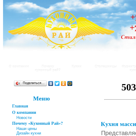
О компании
Почему
Кухни
Столешницы
Фурниту
кухонный рай?
кух
Поделиться…
Меню
Главная
О компании
Новости
Кухня масс
Почему «Кухонный Рай»?
Наши цены
Представля
Дизайн кухни