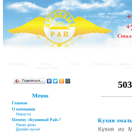
О компании
Почему
Кухни
Столешницы
Фурниту
кухонный рай?
кух
Поделиться…
Меню
Главная
О компании
Новости
Кухня эмал
Почему «Кухонный Рай»?
Наши цены
Кухня из 
Дизайн кухни