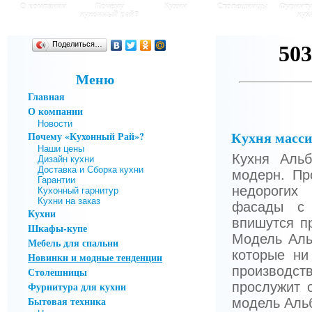
О компании
Почему
Кухни
Столешницы
Фурниту
кухонный рай?
кух
Поделиться…
Меню
Главная
О компании
Новости
Кухня масси
Почему «Кухонный Рай»?
Наши цены
Кухня Аль
Дизайн кухни
Доставка и Сборка кухни
модерн. Пр
Гарантии
недорогих
Кухонный гарнитур
Кухни на заказ
фасады с 
Кухни
впишутся п
Шкафы-купе
Модель Аль
Мебель для спальни
которые ни
Новинки и модные тенденции
производств
Столешницы
Фурнитура для кухни
прослужит 
Бытовая техника
модель Аль