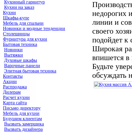
Кухонный гарнитур
Производств
Кухни на заказ
недорогих и
Кухни
Шкафы-купе
линии и сов
Мебель для спальни
Новинки и модные тенденции
своего хозя
Столешницы
подойдет к 
Фурнитура для кухни
Бытовая техника
Широкая ра
Новинки
Вытяжки
впишется в 
Духовые шкафы
Будьте увер
Варочные панели
Элитная бытовая техника
обсуждать 
Контакты
Акции
Распродажа
Дилерам
Расчет кухни
Карта сайта
Письмо директору
Мебель для кухни
Будущим клиентам
Вызвать замерщика
Вызвать дизайнера