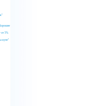
ок"
.Хорошие
у от 5%
ы-купе"