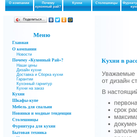
О компании
Почему
Кухни
Столешницы
Фурниту
кухонный рай?
кух
Поделиться…
Меню
Главная
О компании
Новости
Кухни в рас
Почему «Кухонный Рай»?
Наши цены
Дизайн кухни
Уважаемые 
Доставка и Сборка кухни
Гарантии
от дизайн с
Кухонный гарнитур
Кухни на заказ
В настоящи
Кухни
Шкафы-купе
первона
Мебель для спальни
срок ра
Новинки и модные тенденции
максима
Столешницы
докумен
Фурнитура для кухни
заполне
Бытовая техника