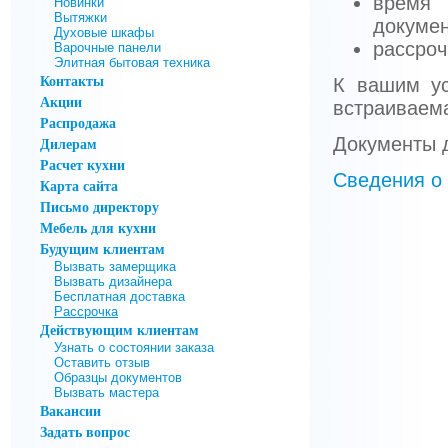
время 
Новинки
Вытяжки
докуме
Духовые шкафы
рассроч
Варочные панели
Элитная бытовая техника
Контакты
К вашим у
Акции
встраиваема
Распродажа
Дилерам
Документы 
Расчет кухни
Сведения о
Карта сайта
Письмо директору
Мебель для кухни
Будущим клиентам
Вызвать замерщика
Вызвать дизайнера
Бесплатная доставка
Рассрочка
Действующим клиентам
Узнать о состоянии заказа
Оставить отзыв
Образцы документов
Вызвать мастера
Вакансии
Задать вопрос